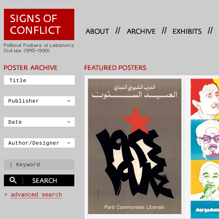
//
//
//